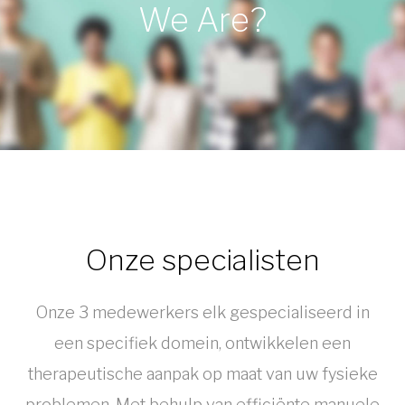
We Are?
e
a
m
Onze specialisten
Onze 3 medewerkers elk gespecialiseerd in
een specifiek domein, ontwikkelen een
therapeutische aanpak op maat van uw fysieke
problemen. Met behulp van efficiënte manuele